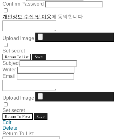
Confirm Password
개인정보 수집 및 이용
에 동의합니다.
Upload Image
Set secret
Return To List
Save
Subject
Writer
Email
Upload Image
Set secret
Return To Post
Save
Edit
Delete
Return To List