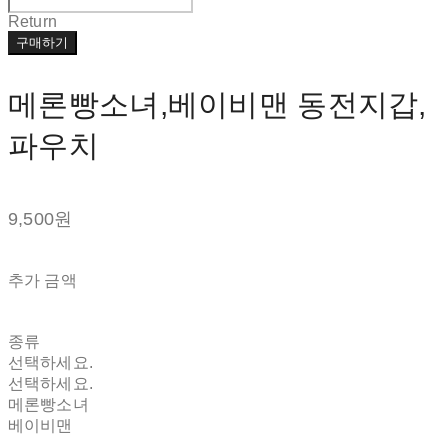
Return
구매하기
메론빵소녀,베이비맨 동전지갑,
파우치
9,500원
추가 금액
종류
선택하세요.
선택하세요.
메론빵소녀
베이비맨