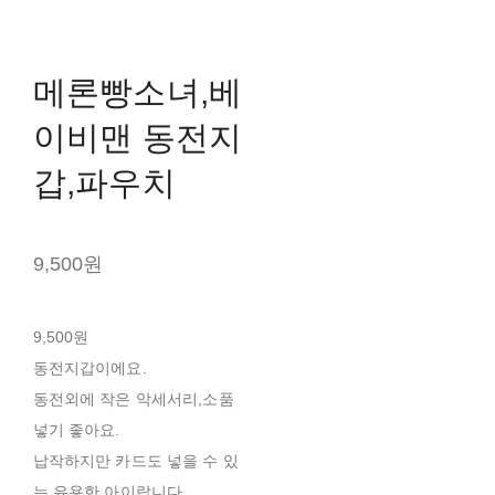
메론빵소녀,베
이비맨 동전지
갑,파우치
9,500원
9,500원
동전지갑이에요.
동전외에 작은 악세서리,소품
넣기 좋아요.
납작하지만 카드도 넣을 수 있
는 유용한 아이랍니다.