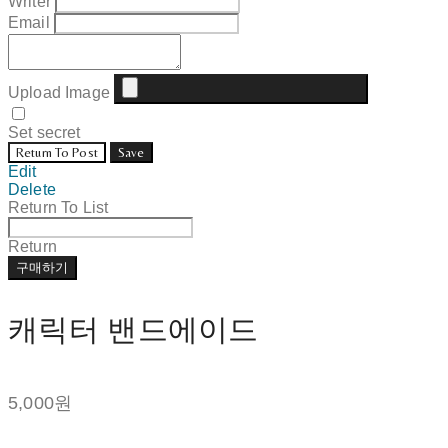
Writer
Email
Upload Image
Set secret
Return To Post
Save
Edit
Delete
Return To List
Return
구매하기
캐릭터 밴드에이드
5,000원