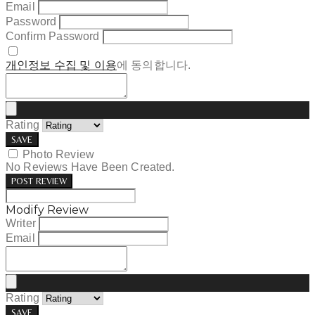
Email
Password
Confirm Password
개인정보 수집 및 이용
에 동의합니다.
Rating
SAVE
Photo Review
No Reviews Have Been Created.
POST REVIEW
Modify Review
Writer
Email
Rating
SAVE