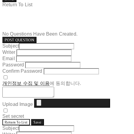
Return To List
No Questions Have Been Created.
POST QUESTION
Subject
Writer
Email
Password
Confirm Password
개인정보 수집 및 이용
에 동의합니다.
Upload Image
Set secret
Return To List
Save
Subject