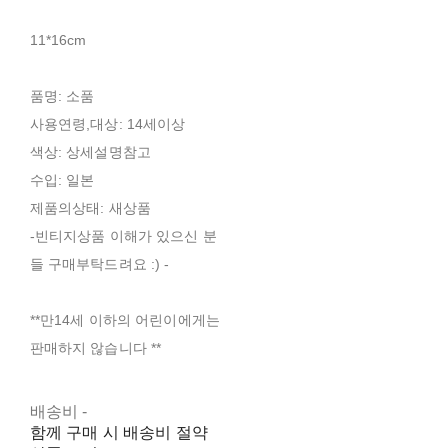
11*16cm
품명: 소품
사용연령,대상: 14세이상
색상: 상세설명참고
수입: 일본
제품의상태: 새상품
-빈티지상품 이해가 있으신 분
들 구매부탁드려요 :) -
**만14세 이하의 어린이에게는
판매하지 않습니다 **
배송비
-
함께 구매 시 배송비 절약