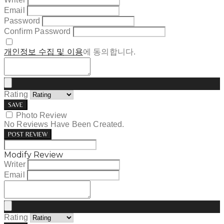
Email
Password
Confirm Password
개인정보 수집 및 이용
에 동의합니다.
Rating
SAVE
Photo Review
No Reviews Have Been Created.
POST REVIEW
Modify Review
Writer
Email
Rating