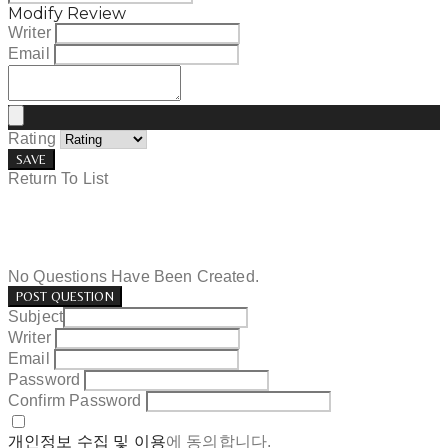
Modify Review
Writer
Email
Rating
SAVE
Return To List
No Questions Have Been Created.
POST QUESTION
Subject
Writer
Email
Password
Confirm Password
개인정보 수집 및 이용
에 동의합니다.