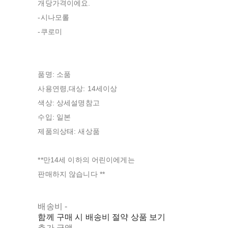
개당가격이에요.
-시나모롤
-쿠로미
품명: 소품
사용연령,대상: 14세이상
색상: 상세설명참고
수입: 일본
제품의상태: 새상품
**만14세 이하의 어린이에게는
판매하지 않습니다 **
배송비
-
함께 구매 시 배송비 절약 상품 보기
추가 금액