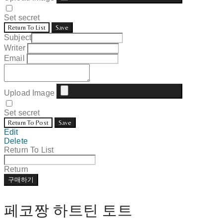
Set secret
Return To List
Save
Subject
Writer
Email
Upload Image
Set secret
Return To Post
Save
Edit
Delete
Return To List
Return
구매하기
페코짱 하트틴 토트