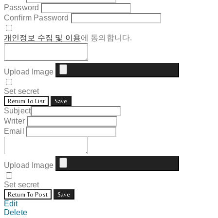
Password
Confirm Password
개인정보 수집 및 이용
에 동의합니다.
Upload Image
Set secret
Return To List
Save
Subject
Writer
Email
Upload Image
Set secret
Return To Post
Save
Edit
Delete