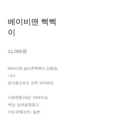
베이비맨 삑삑
이
11,000원
베이비맨 실리콘삑삑이 인형입
니다.
장식용으로도 아주 귀여워요.
사용연령,대상: 14세이상
색상: 상세설명참고
수입국/원산지: 일본