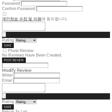
Password
Confirm Password
개인정보 수집 및 이용
에 동의합니다.
Rating
SAVE
Photo Review
No Reviews Have Been Created.
POST REVIEW
Modify Review
Writer
Email
Rating
SAVE
Return To List