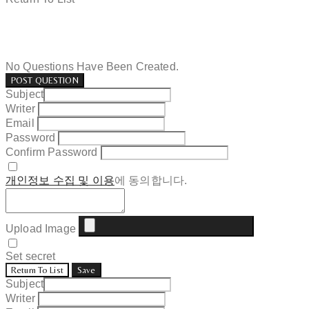
No Questions Have Been Created.
POST QUESTION
Subject
Writer
Email
Password
Confirm Password
개인정보 수집 및 이용
에 동의합니다.
Upload Image
Set secret
Return To List
Save
Subject
Writer