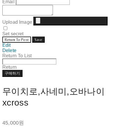
Email
Upload Image
Set secret
Return To Post
Save
Edit
Delete
Return To List
Return
구매하기
무이치로,사네미,오바나이
xcross
45,000원