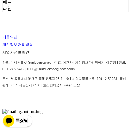
밴드
라인
이용약관
개인정보처리방침
사업자정보확인
상호: 미니커플샷 (minicoupleshot) | 대표: 이근창 | 개인정보관리책임자: 이근창 | 전화:
010-5865-5412 | 이메일: iamduckhoo@naver.com
주소: 서울특별시 양천구 목동로25길 23-1, 1층 | 사업자등록번호:
109-12-59228
| 통신
판매:
2011-서울강서-0130
| 호스팅제공자: (주)식스샵