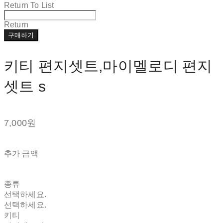
Return To List
Return
구매하기
키티 편지셋트,마이멜로디 편지
셋트 s
7,000원
추가 금액
종류
선택하세요.
선택하세요.
키티