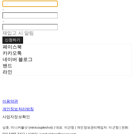
-
-
재입고 시 알림
신청하기
페이스북
카카오톡
네이버 블로그
밴드
라인
이용약관
개인정보처리방침
사업자정보확인
상호: 미니커플샷 (minicoupleshot) | 대표: 이근창 | 개인정보관리책임자: 이근창 | 전화:
010-5865-5412 | 이메일: iamduckhoo@naver.com