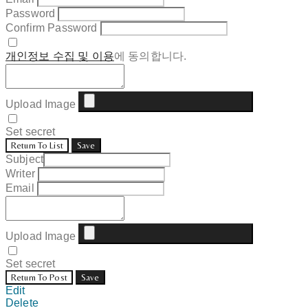
Password
Confirm Password
개인정보 수집 및 이용
에 동의합니다.
Upload Image
Set secret
Return To List
Save
Subject
Writer
Email
Upload Image
Set secret
Return To Post
Save
Edit
Delete