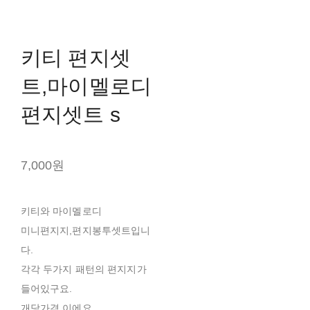
키티 편지셋
트,마이멜로디
편지셋트 s
7,000원
키티와 마이멜로디
미니편지지,편지봉투셋트입니
다.
각각 두가지 패턴의 편지지가
들어있구요.
개당가격 이에요.