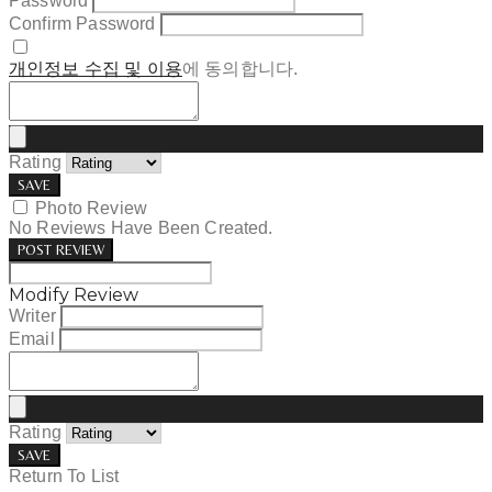
Password
Confirm Password
개인정보 수집 및 이용
에 동의합니다.
Rating
SAVE
Photo Review
No Reviews Have Been Created.
POST REVIEW
Modify Review
Writer
Email
Rating
SAVE
Return To List