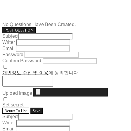
No Questions Have Been Created.
POST QUESTION
Subject
Writer
Email
Password
Confirm Password
개인정보 수집 및 이용
에 동의합니다.
Upload Image
Set secret
Return To List
Save
Subject
Writer
Email