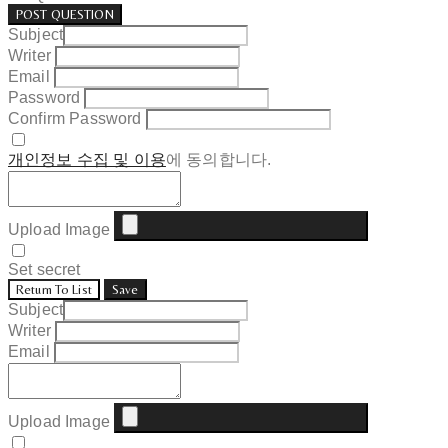
POST QUESTION
Subject
Writer
Email
Password
Confirm Password
개인정보 수집 및 이용
에 동의합니다.
Upload Image
Set secret
Return To List
Save
Subject
Writer
Email
Upload Image