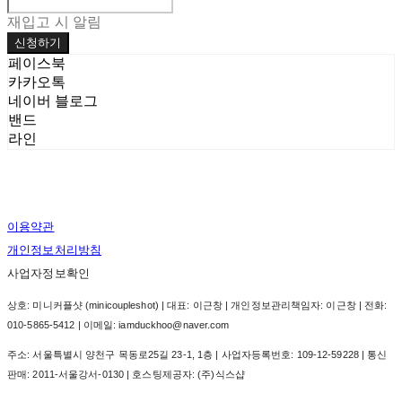
재입고 시 알림
신청하기
페이스북
카카오톡
네이버 블로그
밴드
라인
이용약관
개인정보처리방침
사업자정보확인
상호: 미니커플샷 (minicoupleshot) | 대표: 이근창 | 개인정보관리책임자: 이근창 | 전화:
010-5865-5412 | 이메일: iamduckhoo@naver.com
주소: 서울특별시 양천구 목동로25길 23-1, 1층 | 사업자등록번호:
109-12-59228
| 통신
판매:
2011-서울강서-0130
| 호스팅제공자: (주)식스샵