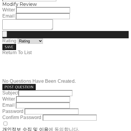
Modify Review
Writer
Email
Rating
SAVE
Return To List
No Questions Have Been Created.
POST QUESTION
Subject
Writer
Email
Password
Confirm Password
개인정보 수집 및 이용
에 동의합니다.