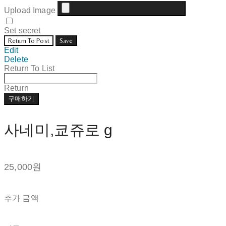
Upload Image
Set secret
Return To Post
Save
Edit
Delete
Return To List
Return
구매하기
사네미,쿄쥬로 g
25,000원
추가 금액