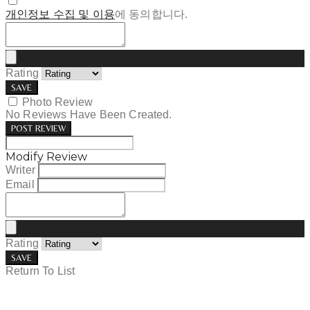
개인정보 수집 및 이용
에 동의합니다.
Rating
SAVE
Photo Review
No Reviews Have Been Created.
POST REVIEW
Modify Review
Writer
Email
Rating
SAVE
Return To List