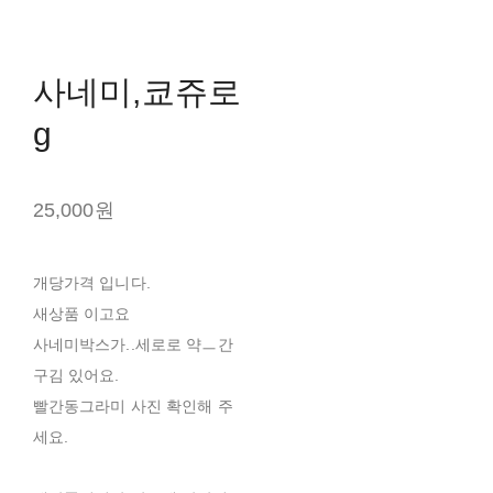
사네미,쿄쥬로
g
25,000원
개당가격 입니다.
새상품 이고요
사네미박스가..세로로 약ㅡ간
구김 있어요.
빨간동그라미 사진 확인해 주
세요.