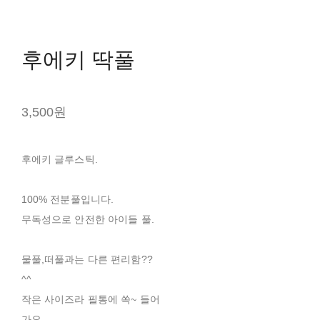
후에키 딱풀
3,500원
후에키 글루스틱.
100% 전분풀입니다.
무독성으로 안전한 아이들 풀.
물풀,떠풀과는 다른 편리함??
^^
작은 사이즈라 필통에 쏙~ 들어
가요.