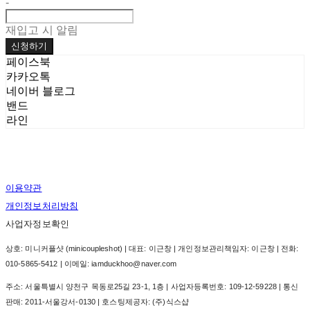
-
재입고 시 알림
신청하기
페이스북
카카오톡
네이버 블로그
밴드
라인
이용약관
개인정보처리방침
사업자정보확인
상호: 미니커플샷 (minicoupleshot) | 대표: 이근창 | 개인정보관리책임자: 이근창 | 전화:
010-5865-5412 | 이메일: iamduckhoo@naver.com
주소: 서울특별시 양천구 목동로25길 23-1, 1층 | 사업자등록번호:
109-12-59228
| 통신
판매:
2011-서울강서-0130
| 호스팅제공자: (주)식스샵