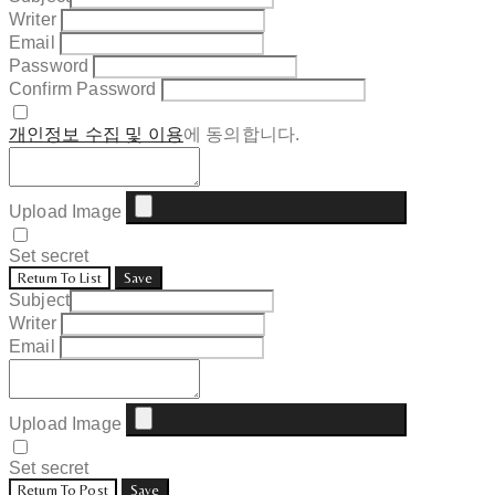
Writer
Email
Password
Confirm Password
개인정보 수집 및 이용
에 동의합니다.
Upload Image
Set secret
Return To List
Save
Subject
Writer
Email
Upload Image
Set secret
Return To Post
Save