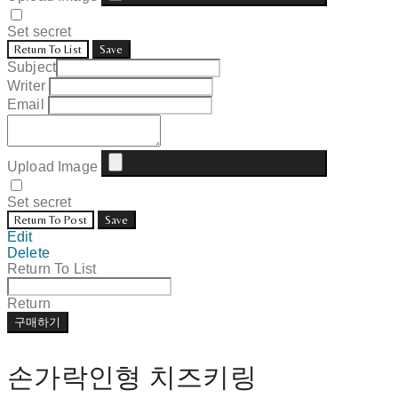
Set secret
Return To List
Save
Subject
Writer
Email
Upload Image
Set secret
Return To Post
Save
Edit
Delete
Return To List
Return
구매하기
손가락인형 치즈키링