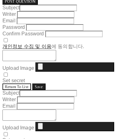
POST QUESTION
Subject
Writer
Email
Password
Confirm Password
개인정보 수집 및 이용
에 동의합니다.
Upload Image
Set secret
Return To List
Save
Subject
Writer
Email
Upload Image