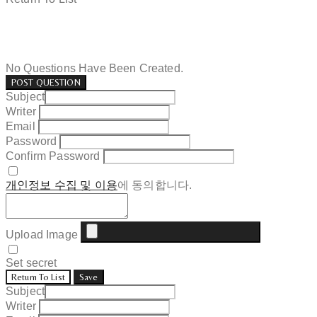
No Questions Have Been Created.
POST QUESTION
Subject
Writer
Email
Password
Confirm Password
개인정보 수집 및 이용
에 동의합니다.
Upload Image
Set secret
Return To List
Save
Subject
Writer