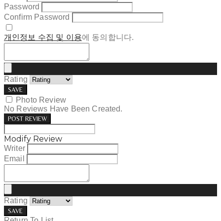
Password
Confirm Password
개인정보 수집 및 이용
에 동의합니다.
Rating
SAVE
Photo Review
No Reviews Have Been Created.
POST REVIEW
Modify Review
Writer
Email
Rating
SAVE
Return To List