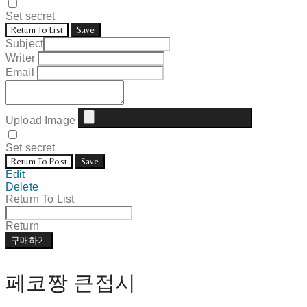
Set secret
Return To List
Save
Subject
Writer
Email
Upload Image
Set secret
Return To Post
Save
Edit
Delete
Return To List
Return
구매하기
페코짱 큰접시