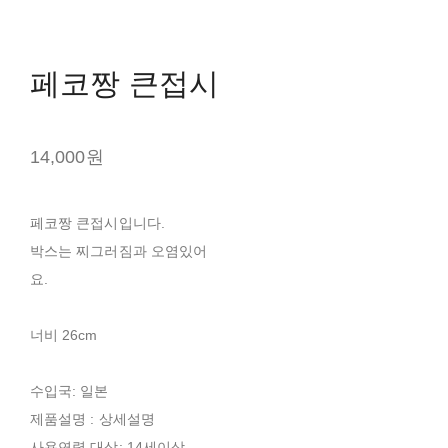
페코짱 큰접시
14,000원
페코짱 큰접시입니다.
박스는 찌그러짐과 오염있어
요.
너비 26cm
수입국: 일본
제품설명 : 상세설명
사용연령,대상: 14세이상