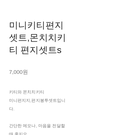
미니키티편지
셋트,몬치치키
티 편지셋트s
7,000원
키티와 몬치치키티
미니편지지,편지봉투셋트입니
다.
간단한 메모나, 마음을 전달할
때 좋지요.