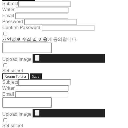
Subject
Writer
Email
Password
Confirm Password
개인정보 수집 및 이용
에 동의합니다.
Upload Image
Set secret
Return To List
Save
Subject
Writer
Email
Upload Image
Set secret