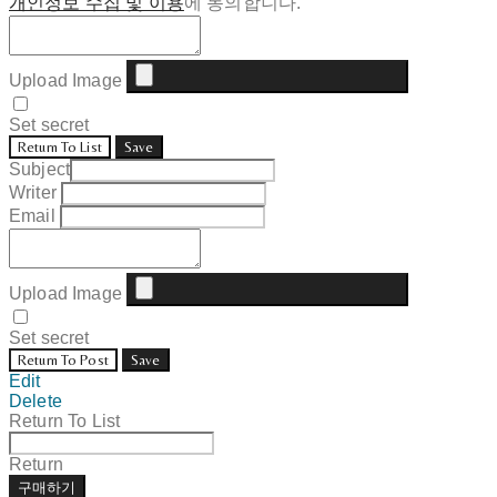
개인정보 수집 및 이용
에 동의합니다.
Upload Image
Set secret
Return To List
Save
Subject
Writer
Email
Upload Image
Set secret
Return To Post
Save
Edit
Delete
Return To List
Return
구매하기