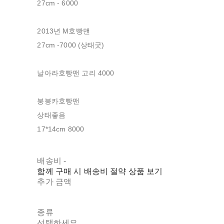
27cm - 6000
2013년 M호빵맨
27cm -7000 (상태굿)
날아라호빵맨 고리 4000
붕붕카호빵맨
상태좋음
17*14cm 8000
배송비
-
함께 구매 시 배송비 절약 상품 보기
추가 금액
종류
선택하세요.