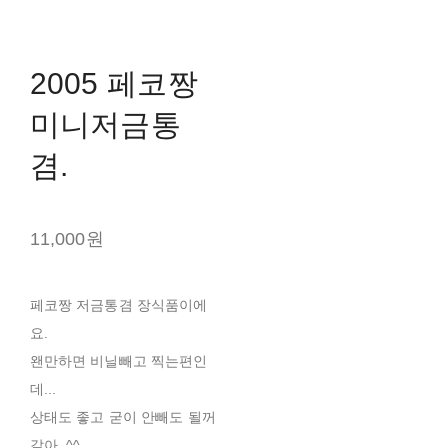
2005 페코짱
미니저금통
겸.
11,000원
페코짱 저금통겸 장식품이에
요.
왠만하면 비닐빼고 찍는편인
데...
상태도 좋고 굳이 안빼도 될꺼
같아..^^