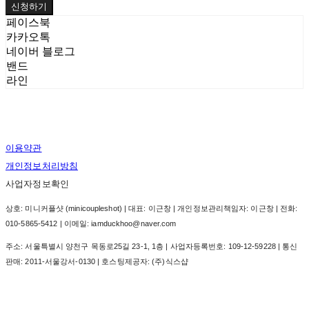
신청하기
페이스북
카카오톡
네이버 블로그
밴드
라인
이용약관
개인정보처리방침
사업자정보확인
상호: 미니커플샷 (minicoupleshot) | 대표: 이근창 | 개인정보관리책임자: 이근창 | 전화:
010-5865-5412 | 이메일: iamduckhoo@naver.com
주소: 서울특별시 양천구 목동로25길 23-1, 1층 | 사업자등록번호:
109-12-59228
| 통신
판매:
2011-서울강서-0130
| 호스팅제공자: (주)식스샵