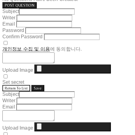
POST QUESTION
Subject
Writer
Email
Password
Confirm Password
개인정보 수집 및 이용
에 동의합니다.
Upload Image
Set secret
Return To List
Save
Subject
Writer
Email
Upload Image