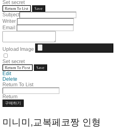
Set secret
Return To List
Save
Subject
Writer
Email
Upload Image
Set secret
Return To Post
Save
Edit
Delete
Return To List
Return
구매하기
미니미,교복페코짱 인형