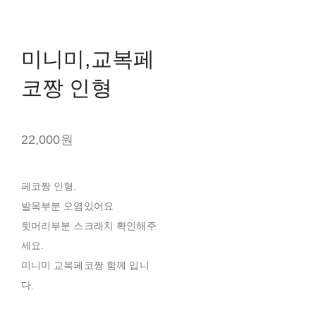
미니미,교복페
코짱 인형
22,000원
페코짱 인형.
발목부분 오염있어요
뒷머리부분 스크래치 확인해주
세요.
미니미 교복페코짱 함께 입니
다.