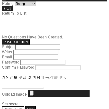
Rating
SAVE
Return To List
No Questions Have Been Created.
POST QUESTION
Subject
Writer
Email
Password
Confirm Password
개인정보 수집 및 이용
에 동의합니다.
Upload Image
Set secret
Return To List
Save