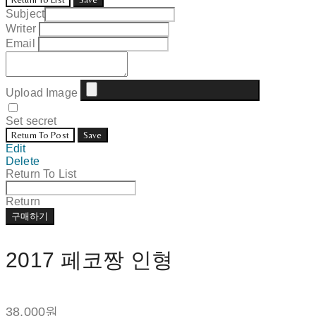
Subject
Writer
Email
Upload Image
Set secret
Return To Post
Save
Edit
Delete
Return To List
Return
구매하기
2017 페코짱 인형
38,000원