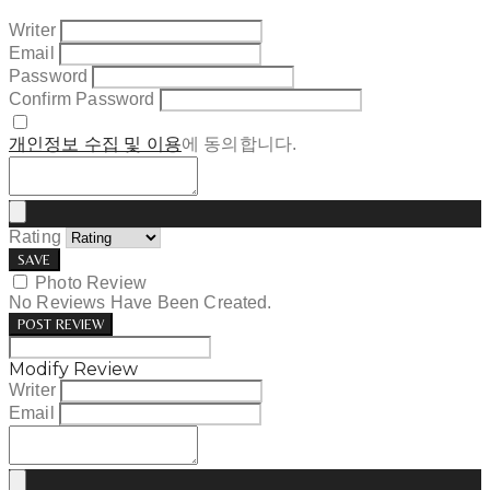
Writer
Email
Password
Confirm Password
개인정보 수집 및 이용
에 동의합니다.
Rating
SAVE
Photo Review
No Reviews Have Been Created.
POST REVIEW
Modify Review
Writer
Email