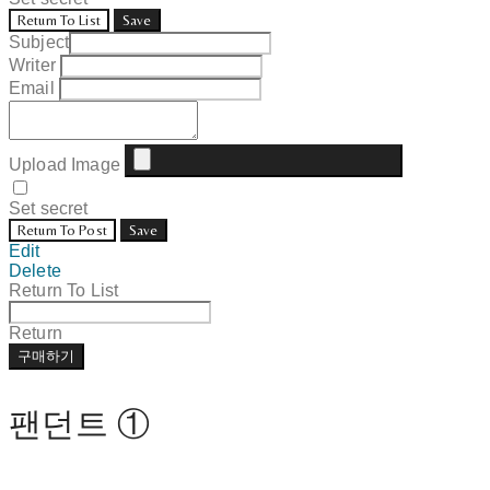
Return To List
Save
Subject
Writer
Email
Upload Image
Set secret
Return To Post
Save
Edit
Delete
Return To List
Return
구매하기
팬던트 ①