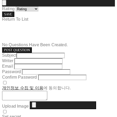
Rating
SAVE
Return To List
No Questions Have Been Created.
POST QUESTION
Subject
Writer
Email
Password
Confirm Password
개인정보 수집 및 이용
에 동의합니다.
Upload Image
Set secret