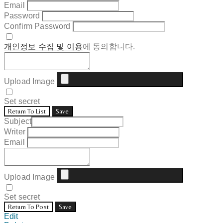
Email
Password
Confirm Password
개인정보 수집 및 이용
에 동의합니다.
Upload Image
Set secret
Return To List
Save
Subject
Writer
Email
Upload Image
Set secret
Return To Post
Save
Edit