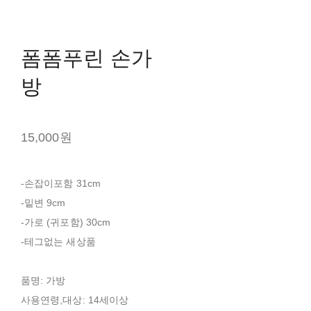
폼폼푸린 손가
방
15,000원
-손잡이포함 31cm
-밑변 9cm
-가로 (귀포함) 30cm
-테그없는 새상품
품명: 가방
사용연령,대상: 14세이상