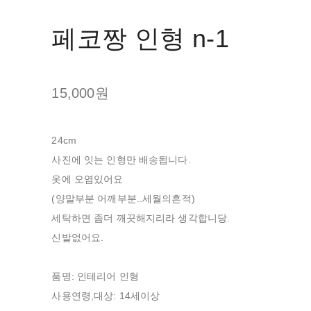
페코짱 인형 n-1
15,000원
24cm
사진에 잇는 인형만 배송됩니다.
옷에 오염있어요
(양말부분 어깨부분..세월의흔적)
세탁하면 좀더 깨끗해지리라 생각합니당.
신발없어요.
품명: 인테리어 인형
사용연령,대상: 14세이상