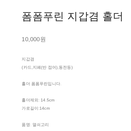
폼폼푸린 지갑겸 홀더
10,000원
지갑겸
(카드,지폐(반 접어),동전등)
홀더 폼폼푸린입니다.
홀더제외: 14.5cm
가로길이:14cm
품명: 열쇠고리