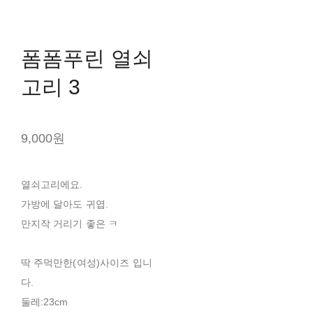
폼폼푸린 열쇠
고리 3
9,000원
열쇠고리에요.
가방에 달아도 귀엽.
만지작 거리기 좋은 ㅋ
딱 주먹만한(여성)사이즈 입니
다.
둘레:23cm