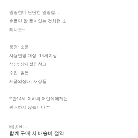
말랑한데 단단한 말랑함...
흔들면 쌀 들어있는 것처럼 소
리나요~
품명: 소품
사용연령,대상: 14세이상
색상: 상세설명참고
수입: 일본
제품의상태: 새상품
**만14세 이하의 어린이에게는
판매하지 않습니다 **
배송비
-
함께 구매 시 배송비 절약