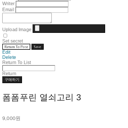
Writer
Email
Upload Image
Set secret
Return To Post
Save
Edit
Delete
Return To List
Return
구매하기
폼폼푸린 열쇠고리 3
9,000원