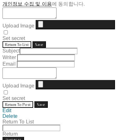
개인정보 수집 및 이용
에 동의합니다.
Upload Image
Set secret
Return To List
Save
Subject
Writer
Email
Upload Image
Set secret
Return To Post
Save
Edit
Delete
Return To List
Return