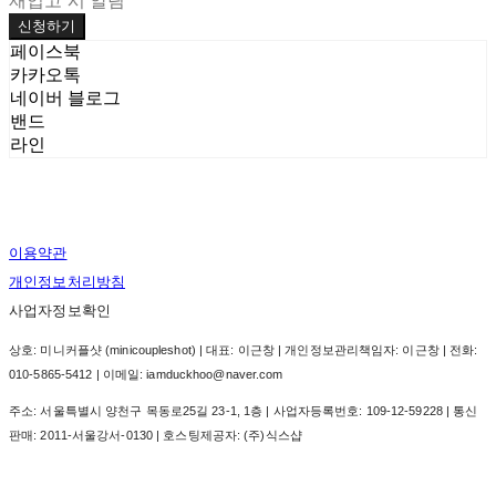
재입고 시 알림
신청하기
페이스북
카카오톡
네이버 블로그
밴드
라인
이용약관
개인정보처리방침
사업자정보확인
상호: 미니커플샷 (minicoupleshot) | 대표: 이근창 | 개인정보관리책임자: 이근창 | 전화:
010-5865-5412 | 이메일: iamduckhoo@naver.com
주소: 서울특별시 양천구 목동로25길 23-1, 1층 | 사업자등록번호:
109-12-59228
| 통신
판매:
2011-서울강서-0130
| 호스팅제공자: (주)식스샵