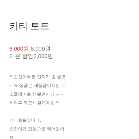
키티 토트
6,000원
8,000원
기본 할인
2,000원
** 손잡이부분 먼지가 좀 쌓엿
네요 상품은 새상품이지만 디
스플레이로 생활먼지가 ㅜㅜ
세탁후 깨끗해질거에용 **
키티토트입니다.
손잡이가 꼬임으로 되어있어
요.