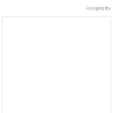
-아이엠덕(후)-