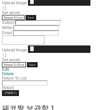
Upload Image
Set secret
Return To List
Save
Subject
Writer
Email
Upload Image
Set secret
Return To Post
Save
Edit
Delete
Return To List
Return
구매하기
페코짱 보관함.1