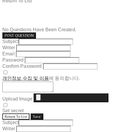
Return To List
No Questions Have Been Created.
POST QUESTION
Subject
Writer
Email
Password
Confirm Password
개인정보 수집 및 이용
에 동의합니다.
Upload Image
Set secret
Return To List
Save
Subject
Writer