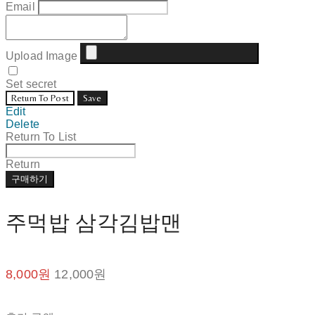
Email
Upload Image
Set secret
Return To Post
Save
Edit
Delete
Return To List
Return
구매하기
주먹밥 삼각김밥맨
8,000원
12,000원