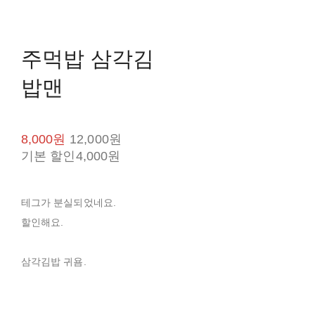
주먹밥 삼각김
밥맨
8,000원
12,000원
기본 할인
4,000원
테그가 분실되었네요.
할인해요.
삼각김밥 귀욤.