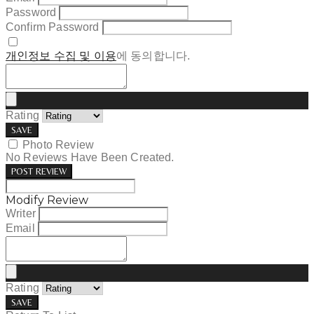
Password
Confirm Password
개인정보 수집 및 이용
에 동의합니다.
Rating
SAVE
Photo Review
No Reviews Have Been Created.
POST REVIEW
Modify Review
Writer
Email
Rating
SAVE