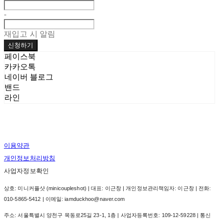
-
재입고 시 알림
신청하기
페이스북
카카오톡
네이버 블로그
밴드
라인
이용약관
개인정보처리방침
사업자정보확인
상호: 미니커플샷 (minicoupleshot) | 대표: 이근창 | 개인정보관리책임자: 이근창 | 전화:
010-5865-5412 | 이메일: iamduckhoo@naver.com
주소: 서울특별시 양천구 목동로25길 23-1, 1층 | 사업자등록번호:
109-12-59228
| 통신