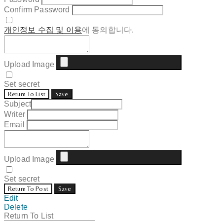
Confirm Password
개인정보 수집 및 이용
에 동의합니다.
Upload Image
Set secret
Return To List
Save
Subject
Writer
Email
Upload Image
Set secret
Return To Post
Save
Edit
Delete
Return To List