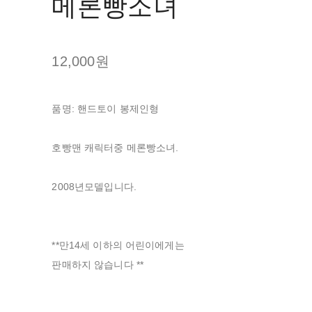
메론빵소녀
12,000원
품명: 핸드토이 봉제인형
호빵맨 캐릭터중 메론빵소녀.
2008년모델입니다.
**만14세 이하의 어린이에게는
판매하지 않습니다 **