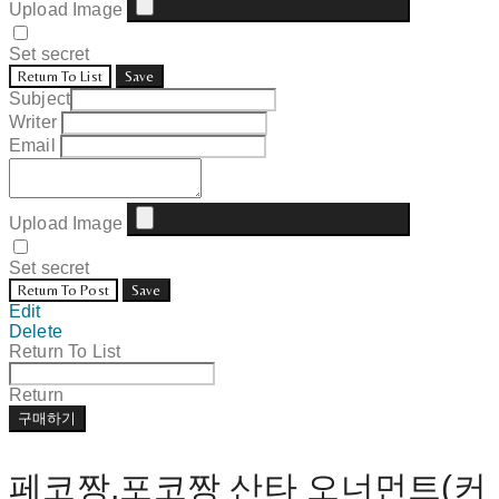
Upload Image
Set secret
Return To List
Save
Subject
Writer
Email
Upload Image
Set secret
Return To Post
Save
Edit
Delete
Return To List
Return
구매하기
페코짱,포코짱 산타 오너먼트(커