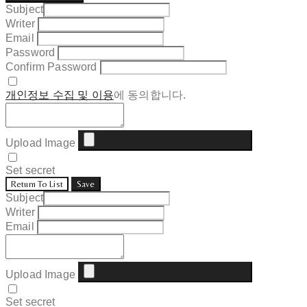
Subject
Writer
Email
Password
Confirm Password
개인정보 수집 및 이용
에 동의합니다.
Upload Image
Set secret
Return To List
Save
Subject
Writer
Email
Upload Image
Set secret