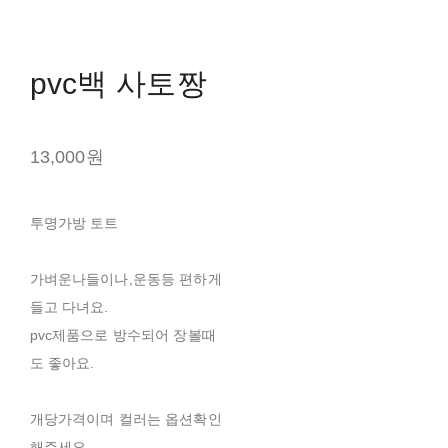
pvc백 사토짱
13,000원
투명가방 토트
가벼운나들이나,운동등 편하게
들고 다녀요.
pvc제품으로 방수되어 장볼때
도 좋아요.
개당가격이며 컬러는 옵션확인
해주세요.