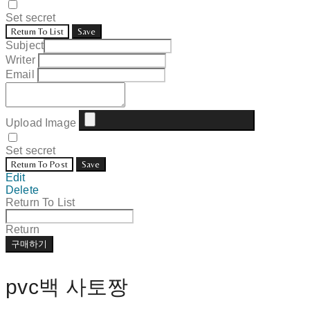
Set secret
Return To List
Save
Subject
Writer
Email
Upload Image
Set secret
Return To Post
Save
Edit
Delete
Return To List
Return
구매하기
pvc백 사토짱