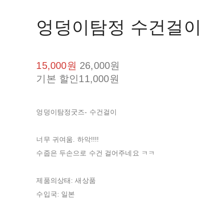
엉덩이탐정 수건걸이
15,000원
26,000원
기본 할인
11,000원
엉덩이탐정굿즈- 수건걸이
너무 귀여움. 하악!!!!
수줍은 두손으로 수건 걸어주네요 ㅋㅋ
제품의상태: 새상품
수입국: 일본