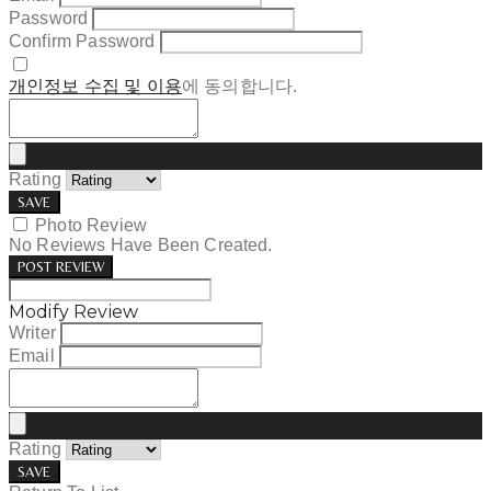
Password
Confirm Password
개인정보 수집 및 이용
에 동의합니다.
Rating
SAVE
Photo Review
No Reviews Have Been Created.
POST REVIEW
Modify Review
Writer
Email
Rating
SAVE