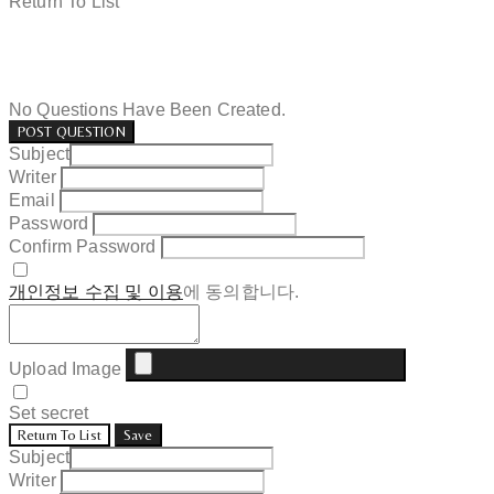
Return To List
No Questions Have Been Created.
POST QUESTION
Subject
Writer
Email
Password
Confirm Password
개인정보 수집 및 이용
에 동의합니다.
Upload Image
Set secret
Return To List
Save
Subject
Writer