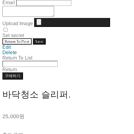
Email
Upload Image
Set secret
Return To Post
Save
Edit
Delete
Return To List
Return
구매하기
바닥청소 슬리퍼.
25,000원