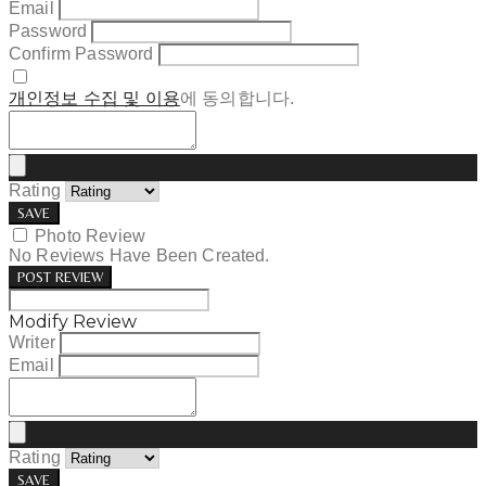
Email
Password
Confirm Password
개인정보 수집 및 이용
에 동의합니다.
Rating
SAVE
Photo Review
No Reviews Have Been Created.
POST REVIEW
Modify Review
Writer
Email
Rating
SAVE