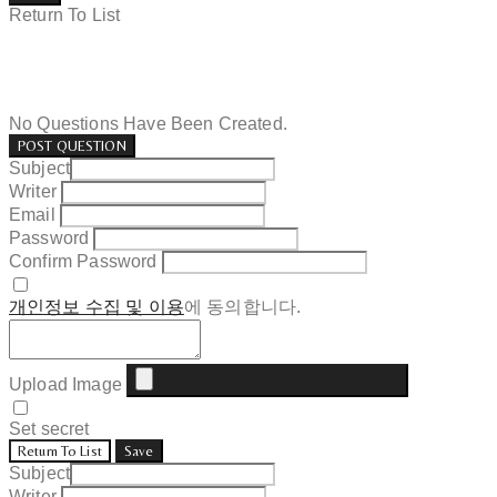
Return To List
No Questions Have Been Created.
POST QUESTION
Subject
Writer
Email
Password
Confirm Password
개인정보 수집 및 이용
에 동의합니다.
Upload Image
Set secret
Return To List
Save
Subject
Writer