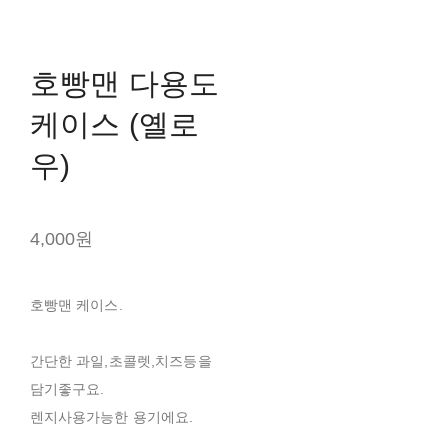
호빵맨 다용도
케이스 (옐로
우)
4,000원
호빵맨 케이스.
간단한 과일,초콜렛,치즈등을
담기좋구요.
렌지사용가능한 용기에요.