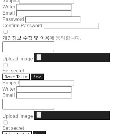
Subject
Writer
Email
Password
Confirm Password
개인정보 수집 및 이용
에 동의합니다.
Upload Image
Set secret
Return To List
Save
Subject
Writer
Email
Upload Image
Set secret