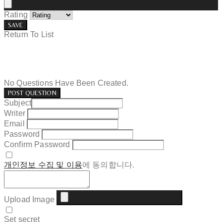
Rating
SAVE
Return To List
No Questions Have Been Created.
POST QUESTION
Subject
Writer
Email
Password
Confirm Password
개인정보 수집 및 이용
에 동의합니다.
Upload Image
Set secret