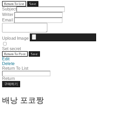
Return To List
Save
Subject
Writer
Email
Upload Image
Set secret
Return To Post
Save
Edit
Delete
Return To List
Return
구매하기
배낭 포코짱