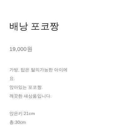
배낭 포코짱
19,000원
가방, 탑은 탈의가능한 아이에
요.
앉아있는 포코짱.
깨끗한 새상품입니다.
앉은키:21cm
총:30cm