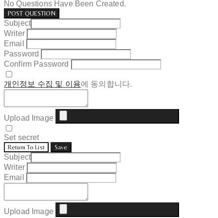
No Questions Have Been Created.
POST QUESTION
Subject
Writer
Email
Password
Confirm Password
개인정보 수집 및 이용
에 동의합니다.
Upload Image
Set secret
Return To List
Save
Subject
Writer
Email
Upload Image