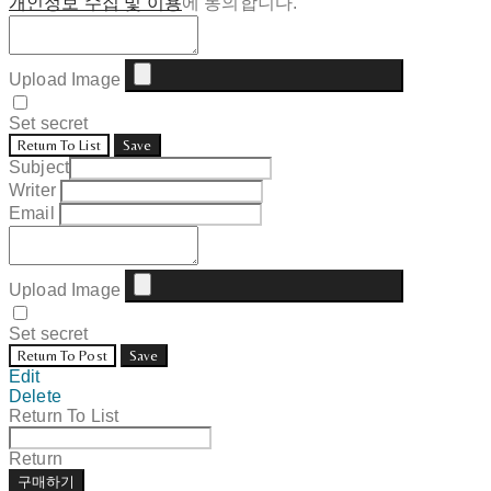
개인정보 수집 및 이용
에 동의합니다.
Upload Image
Set secret
Return To List
Save
Subject
Writer
Email
Upload Image
Set secret
Return To Post
Save
Edit
Delete
Return To List
Return
구매하기