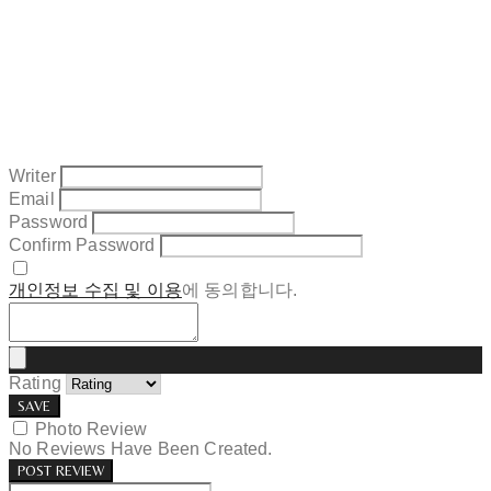
Writer
Email
Password
Confirm Password
개인정보 수집 및 이용
에 동의합니다.
Rating
SAVE
Photo Review
No Reviews Have Been Created.
POST REVIEW