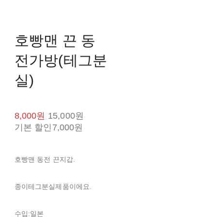
호빵맨 끈 동
전가방(테그분
실)
8,000원
15,000원
기본 할인
7,000원
호빵맨 동전 끈지갑.
종이테그분실제품이에요.
수입:일본