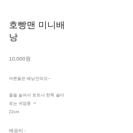
호빵맨 미니배
낭
10,000원
어른들은 배낭안되요~
줄을 늘여서 토트나 한쪽 숄더
로는 귀엽죵 ㅋ
22cm
배송비
-