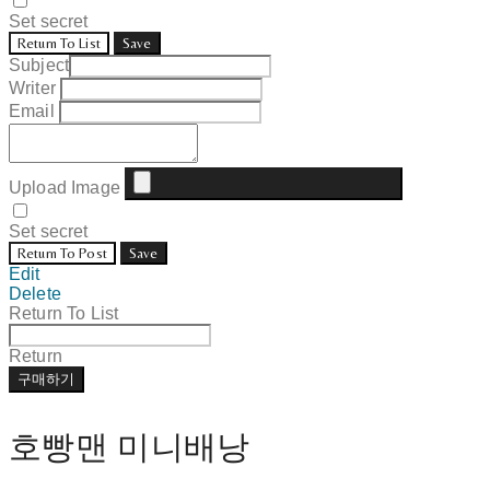
Set secret
Return To List
Save
Subject
Writer
Email
Upload Image
Set secret
Return To Post
Save
Edit
Delete
Return To List
Return
구매하기
호빵맨 미니배낭