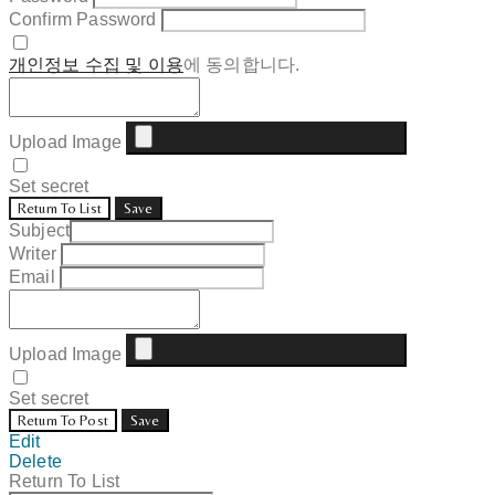
Confirm Password
개인정보 수집 및 이용
에 동의합니다.
Upload Image
Set secret
Return To List
Save
Subject
Writer
Email
Upload Image
Set secret
Return To Post
Save
Edit
Delete
Return To List