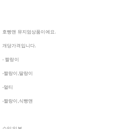
호빵맨 뮤지엄상품이에요.
개당가격입니다.
- 짤랑이
-짤랑이,딸랑이
-멀티
-짤랑이,식빵맨
수입:일본