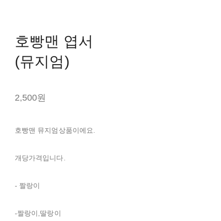
호빵맨 엽서
(뮤지엄)
2,500원
호빵맨 뮤지엄상품이에요.
개당가격입니다.
- 짤랑이
-짤랑이,딸랑이