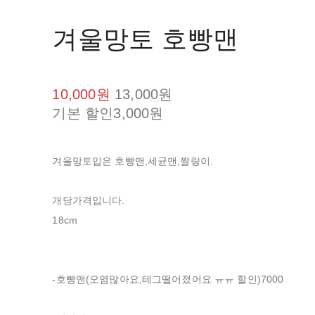
겨울망토 호빵맨
10,000원
13,000원
기본 할인
3,000원
겨울망토입은 호빵맨,세균맨,짤랑이.
개당가격입니다.
18cm
-호빵맨(오염많아요,테그떨어졌어요 ㅠㅠ 할인)7000