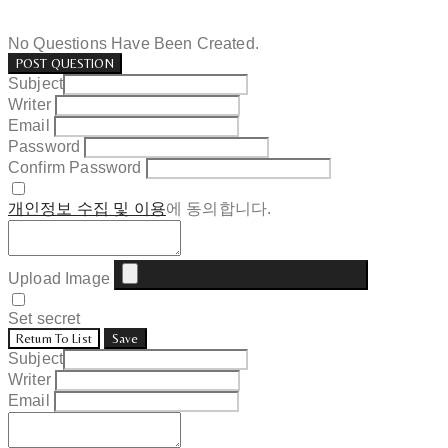
No Questions Have Been Created.
POST QUESTION
Subject
Writer
Email
Password
Confirm Password
개인정보 수집 및 이용
에 동의합니다.
Upload Image
Set secret
Return To List
Save
Subject
Writer
Email