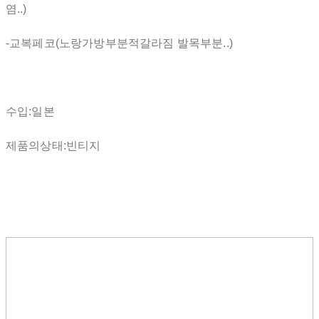
염..)
-교복페코(노랑가방부분적갈라짐 발목부분..)
수입:일본
제품의상태:빈티지