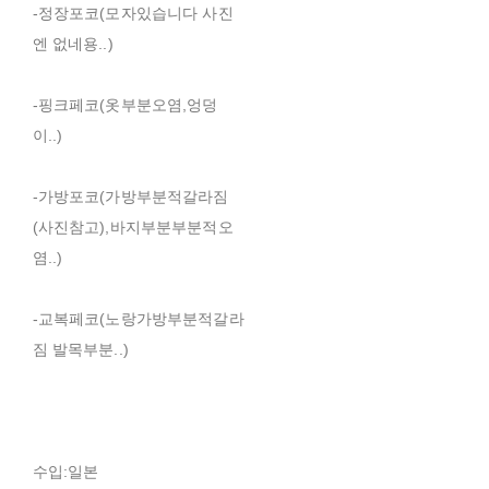
-정장포코(모자있습니다 사진
엔 없네용..)
-핑크페코(옷부분오염,엉덩
이..)
-가방포코(가방부분적갈라짐
(사진참고),바지부분부분적오
염..)
-교복페코(노랑가방부분적갈라
짐 발목부분..)
수입:일본